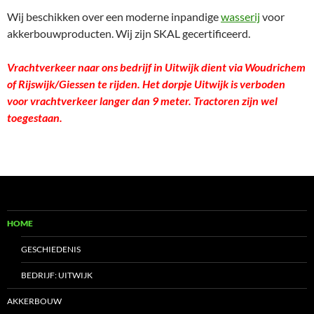
Wij beschikken over een moderne inpandige
wasserij
voor
akkerbouwproducten. Wij zijn SKAL gecertificeerd.
Vrachtverkeer naar ons bedrijf in Uitwijk dient via Woudrichem
of Rijswijk/Giessen te rijden. Het dorpje Uitwijk is verboden
voor vrachtverkeer langer dan 9 meter. Tractoren zijn wel
toegestaan.
HOME
GESCHIEDENIS
BEDRIJF: UITWIJK
AKKERBOUW